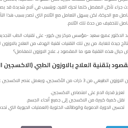
ث جراء تآكل المفصل كلما تحرك الفرد، ويتسبب في آلام شديدة قد يص
صل مع الحركة، لكن يسهل التعامل مع الاًلام التي تصدر بسبب هذا التآ
صل للتخفيف من حدة تلك الاّلام.
د الدكتور عمرو سعيد -مؤسس مركز بين كيور- على تقنيات الطب التجديد
ائج جيدة للغاية. من بين تلك التقنيات تقنية الهدف من العلاج بالاوزون
 حيال هذه التقنية هو: ما المقصود بـ علاج الاوزون للمفاصل؟
قصود بتقنية العلاج بالاوزون الطبي (الاكسجين ا
ون الطبيعي من 3 ذرات من الأكسجين، ويعمل عنصر الاكسجين على:
تعزيز قدرة الدم على امتصاص الاكسجين.
نقل كمية كبيرة من الاكسجين إلى جميع أنحاء الجسم.
تحسين الدورة الدموية والوظائف الخلوية (العمليات الحيوية التي تحدث