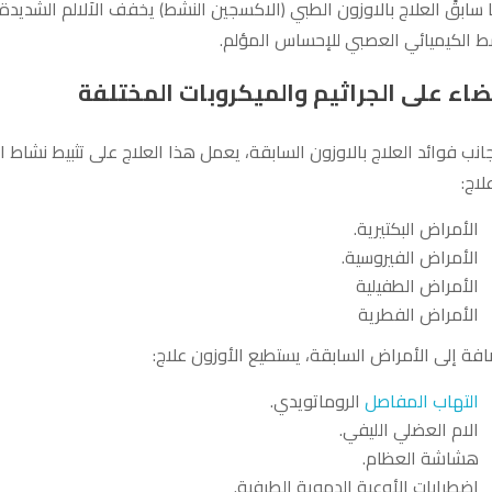
 سابقً العلاج بالاوزون الطبي (الاكسجين النشط) يخفف الاَلالم الشديدة 
ط الكيميائي العصبي للإحساس المؤلم.
ضاء على الجراثيم والميكروبات المختلفة
انب فوائد العلاج بالاوزون السابقة، يعمل هذا العلاج على تثبيط نشاط 
لاج:
الأمراض البكتيرية.
الأمراض الفيروسية.
الأمراض الطفيلية
الأمراض الفطرية
افة إلى الأمراض السابقة، يستطيع الأوزون علاج:
التهاب المفاصل
الروماتويدي.
الام العضلي الليفي.
هشاشة العظام.
اضطرابات الأوعية الدموية الطرفية.