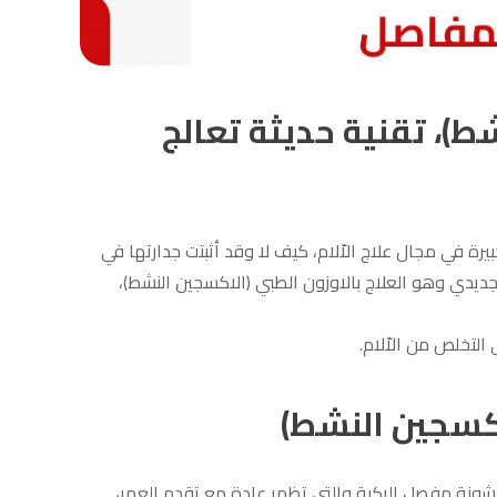
شط)، تقنية حديثة تعالج
ة في مجال علاج الاّلام، كيف لا وقد أثبتت جدارتها في
تجديدي وهو العلاج بالاوزون الطبي (الاكسجين النشط)،
لتخلص من الاّلام.
اكسجين النشط)
ونة مفصل الركبة والتي تظهر عادة مع تقدم العمر،