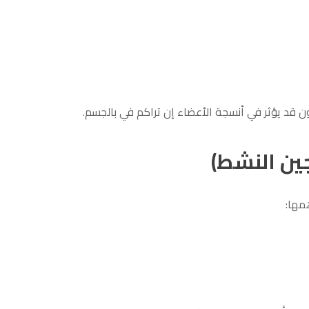
ون قد يؤثر في أنسجة الأعضاء إن تراكم في بالجسم.
جين النشط)
مها: