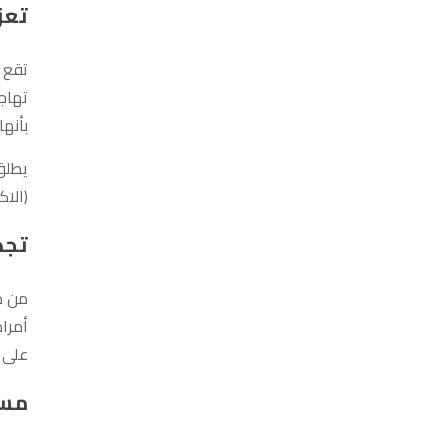
تعز
تقع 
تهاجم
بأنها
يطلق 
(الا
تجد
من ض
أمرا
على 
مسك