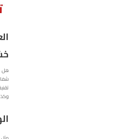
الع
خش
هل ت
شفائه
تقني
وكذل
ال
مثل 