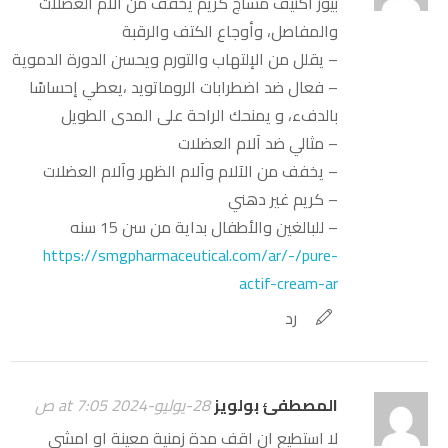
بيور أكتيف مساج كريم يخفف من آلام العضلات
والمفاصل، وأوجاع الكتف والرقبة
– يقلل من الإلتهاب والتورم ويحسن الدورة الدموية
– فعال ضد اضطرابات الروماتويد ،يعطي إحساسًا
بالدفء، و يمنحك الراحة على المدى الطويل
– مثالي ضد آلام العضلات
– يخفف من الآلام وآلام الظهر وآلام العضلات
– كريم غير دهني
– للبالغين والأطفال بداية من سن 15 سنه
https://smgpharmaceutical.com/ar/-/pure-
actif-cream-ar
رد
المصطفئ بولويز
28-يوليو-2024 at 7:05 ص
لا استطيع ان اقف مدة زمنية معينة او امشي