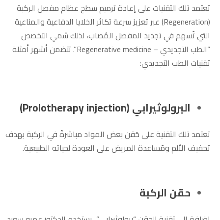
تعتمد تلك التقنيات على إعادة ترميم سطح عظام مفصل الركبة
(Regeneration) عبر تعزيز سرعة تكاثر الخلايا الدفاعية والمناعية
التي تُسهم في تجديد المفصل المُصاب، لذلك سُمي التخصص
“الطب التجديدي – Regenerative medicine”. تتضمن أشهر أمثلة
تقنيات الطب التجديدي:
البرولوثيرابي (Prolotherapy injection)
تعتمد تلك التقنية على حَقن بعض المواد مباشرةً في الركبة بهدف
تخفيف الألم ومُساعدة المريض على العودة لحياته الطبيعية.
حقن الركبة
إضافة إلى تقنية الحقن “برولوثيرابي”، يستخدم الدكتور عمرو سعيد