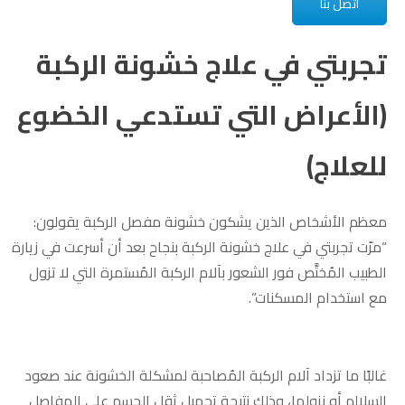
اتصل بنا
تجربتي في علاج خشونة الركبة
(الأعراض التي تستدعي الخضوع
للعلاج)
معظم الأشخاص الذين يشكون خشونة مفصل الركبة يقولون:
“مرّت تجربتي في علاج خشونة الركبة بنجاح بعد أن أسرعت في زيارة
الطبيب المُختَّص فور الشعور بآلام الركبة المُستمرة التي لا تزول
مع استخدام المسكنات”.
غالبًا ما تزداد آلام الركبة المُصاحبة لمشكلة الخشونة عند صعود
السلالم أو نزولها، وذلك نتيجة تحميل ثِقل الجسم على المفاصل