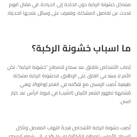
مشاكل خشونة الركبة دون الحاجة إلى الجراحة. في مقال اليوم
نتحدث عن تفاصيل المشكلة، ونتعرف على وسائل علاجها الحديثة.
ما اسباب خشونة الركبة؟
يُصاب الأشخاص بالقلق عند سماع مُصطلح “خشونة الركبة”، لكن
الأمر لا يستدعي القلق على الإطلاق، فخشونة الركبة مشكلة
طبيعية تُصيب الإنسان مع تقدُّمه في العمر (Aging)، وهي
مُشابهة لظهور الشعر الأبيض (الشَيب) في فروة الرأس عند كبار
السن.
تُصيب خشونة الركبة الأشخاص نتيجةَ التهاب المفصل وتآكل
السطح الأملس للعظام المُكوّنة له، ما يؤدي إلى شعور المرضى