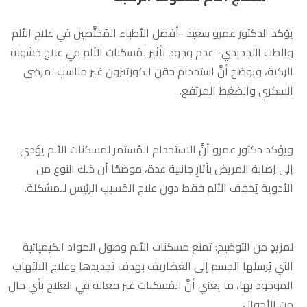
يؤكد الدكتور عمرو سعيد -أفضل الأطباء المُختَّصين في علاج الألم
والطب التجديدي- عدم وجود تأثير لمُسكنات الألم في علاج خشونة
الركبة، ويوضح أنَّ استخدام حقن الكورتيزون غير مناسب لمرضى
السكري والضغط المرتفع.
ويؤكد دكتور عمرو أنَّ الاستخدام المُستمر لمسكنات الألم يؤدي
إلى إصابة المريض بآثارٍ جانبية عدة، موضحًا أن ذلك النوع من
الأدوية يُخفِف الألم فقط دون علاج المُسبب الرئيس للمشكلة.
لمزيدٍ من التوضيح: تمنع مسكنات الألم وصول المواد الكيميائية
التي يُرسلها الجسم إلى الغضاريف بهدف تجديدها وعلاج الالتهاب
الموجود بها، ما يعني أنَّ المُسكنات غير فعالة في العلاج بأي حال
من الأحوال.