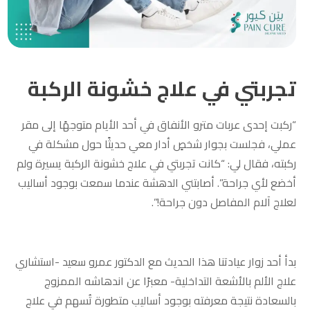
تجربتي في علاج خشونة الركبة
“ركبت إحدى عربات مترو الأنفاق في أحد الأيام متوجهًا إلى مقر
عملي، فجلست بجوار شخصٍ أدار معي حديثًا حول مشكلة في
ركبته، فقال لي: “كانت تجربتي في علاج خشونة الركبة يسيرة ولم
أخضع لأي جراحة”. أصابتني الدهشة عندما سمعت بوجود أساليب
لعلاج آلام المفاصل دون جراحة!”.
بدأ أحد زوار عيادتنا هذا الحديث مع الدكتور عمرو سعيد -استشاري
علاج الألم بالأشعة التداخلية- معبرًا عن اندهاشه الممزوج
بالسعادة نتيجة معرفته بوجود أساليب متطورة تُسهم في علاج