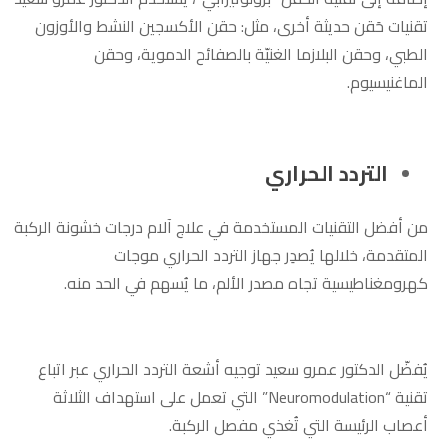
تقنيات حَقن حديثة أخرى، مثل: حقن الأكسجين النشط والأوزون
الطبي، وحقن البلازما الغنيّة بالصفائح الدموية، وحقن
الماغنيسيوم.
التردد الحراري
من أفضل التقنيات المستخدمة في علاج آلام درجات خشونة الركبة
المتقدمة، خلالها يُصدِر جهاز التردد الحراري موجات
كهرومغناطيسية تجاه مصدر الألم، ما يُسهم في الحد منه.
يُفضّل الدكتور عمرو سعيد توجيه أشعة التردد الحراري عبر اتباع
تقنية “Neuromodulation” التي تعمل على استهداف الثلاثة
أعصاب الرئيسة التي تُغذي مفصل الركبة.