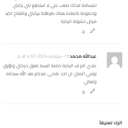
لمسافة فدلك صعب علي لا استطيع تني ركبتي
وخصوصا بالصلاة هناك طرطقة بركبتي وانتفاخ اكيد
مرض خشونة الركبة
رد
عبدالله محمد
15-سبتمبر-2024 at 4:57 م
عندي الم ف الركبة خاصة اليسار تعيق حركتي وتؤرق
نومي اتمنى ان اجد علاجي عندكم بعد الله سبحانه
وتعالي
رد
اترك تعليقاً