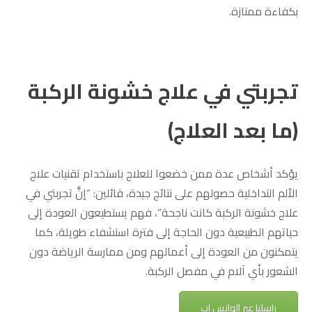
بكفاءة ممتازة.
تجربتي في علاج خشونة الركبة
(ما بعد العلاج)
يؤكد أشخاص عدة ممن خضعوا للعلاج باستخدام تقنيات علاج
الألم التداخلية حصولهم على نتائج جيدة، قائلين: “إنَّ تجربتي في
علاج خشونة الركبة كانت ناجحة”، فهم يستطيعون العودة إلى
حياتهم الطبيعية دون الحاجة إلى فترة استشفاء طويلة، كما
يتمكنون من العودة إلى أعمالهم ومن ممارسة الرياضة دون
الشعور بأي آلام في مفصل الركبة.
راسلنا عبر الواتس اب